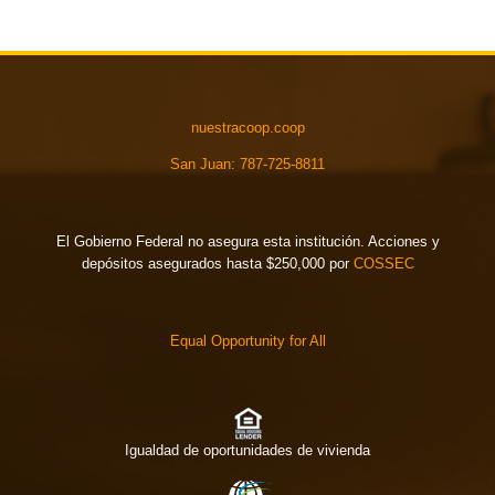
nuestracoop.coop
San Juan: 787-725-8811
El Gobierno Federal no asegura esta institución. Acciones y
depósitos asegurados hasta $250,000 por
COSSEC
Equal Opportunity for All
Igualdad de oportunidades de vivienda