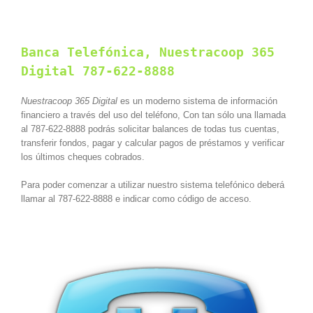
Banca Telefónica, Nuestracoop 365
Digital 787-622-8888
Nuestracoop 365 Digital
es un moderno sistema de información
financiero a través del uso del teléfono, Con tan sólo una llamada
al 787-622-8888 podrás solicitar balances de todas tus cuentas,
transferir fondos, pagar y calcular pagos de préstamos y verificar
los últimos cheques cobrados.
Para poder comenzar a utilizar nuestro sistema telefónico deberá
llamar al 787-622-8888 e indicar como código de acceso.