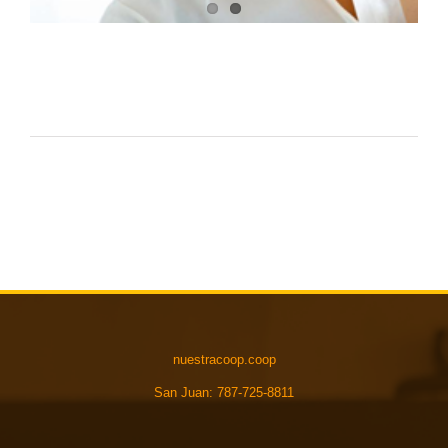
nuestracoop.coop
San Juan: 787-725-8811