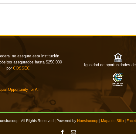
ederal no asegura esta institución.
pósitos asegurados hasta $250,000
Igualdad de oportunidades de
por
COSSEC
qual Opportunity for All
uestracoop | All Rights Reserved | Powered by
Nuestracoop
|
Mapa de Sitio
|
Face
Facebook
Email