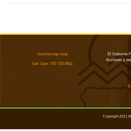
nuestracoop.coop
El Gobierno F
Acciones y de
San Juan: 787-725-8811
E
Copyright 2021 N