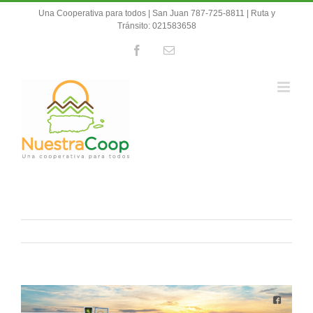
Skip
Una Cooperativa para todos | San Juan 787-725-8811 | Ruta y
to
Tránsito: 021583658
content
Facebook
Email
View
Larger