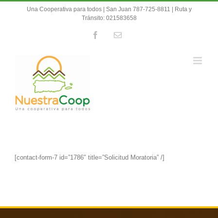
Skip
Una Cooperativa para todos | San Juan 787-725-8811 | Ruta y
to
Tránsito: 021583658
content
Facebook
Email
[contact-form-7 id=”1786″ title=”Solicitud Moratoria” /]